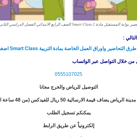
وابة المستقبل مادة Smart Class 2 الصف الرابع الابتدائي الفصل الدراسي الثاني1
تالي :
 التحاضير واوراق العمل الخاصة بمادة التربية Smart Class اضغط هنا
من خلال التواصل عبر الواتساب
0555107025
التوصيل للرياض والخرج مجانا
ض يضاف قيمة الارسالية 50 ريال للفيدكس (من 48 ساعة الى 72 ساعة)
يمكنكم تسجيل الطلب
إلكترونياً عن طريق الرابط