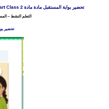
تحضير بوابة المستقبل مادة مادة Smart Class 2 الصف الرابع الابتدائي الفصل الدراسي الثاني ويحتوي معه كذلك علي تحضير بطريقة كلا من :
التعلم النشط – المسر
تحضير بوابة المستقبل مادة  2