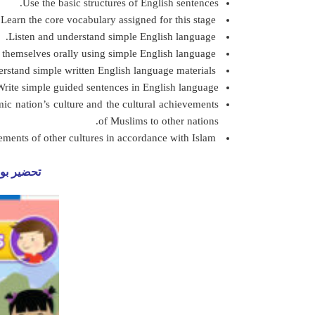
Use the basic structures of English sentences.
Learn the core vocabulary assigned for this stage.
Listen and understand simple English language.
Express themselves orally using simple English language.
Read and understand simple written English language materials.
Write simple guided sentences in English language.
ic nation’s culture and the cultural achievements
of Muslims to other nations.
Appreciate the importance of English language as an international language of communication to benefit from the achievements of other cultures in accordance with Islam.
تحضير بوابة المستقبل مادة  2