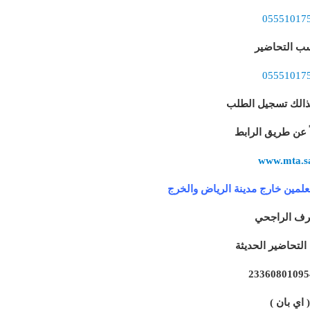
05551017
سب التحاضير
05551017
ذالك تسجيل الطلب
اً عن طريق الرابط
www.mta.s
علمين خارج مدينة الرياض والخرج
ف الراجحي
لتحاضير الحديثة
23360801095
( اي بان )