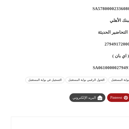
SA5780000233608
بنك الأهلي
لتحاضير الحديثة
2794917200
( اي بان )
SA0610000027949
وابة المستقبل
التحول الرقمي بوابة المستقبل
التسجيل في بوابة المستقبل
Pinterest
البريد الإلكتروني