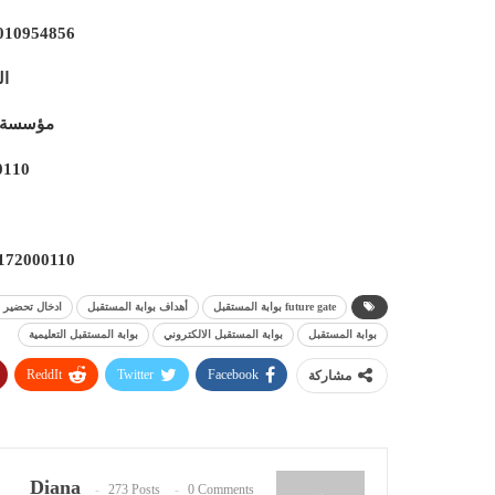
010954856
ال
مؤسسة ا
0110
172000110
future gate بوابة المستقبل
أهداف بوابة المستقبل
ادخال تحضير ب
بوابة المستقبل
بوابة المستقبل الالكتروني
بوابة المستقبل التعليمية
ReddIt
Twitter
Facebook
مشاركة
Diana
273 Posts
0 Comments