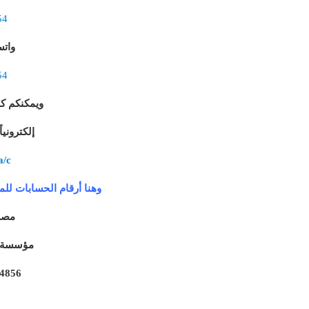
54
وات
54
ويمكنكم ك
إلكتروني
a/c
وهنا أرقام الحسابات للم
مصر
مؤسسة ا
4856