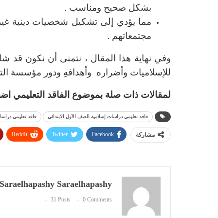
بشكل صحيح ومناسب .
مما يؤدي إلى تشكيل شخصيات دينية غير م
مجتمعاتهم .
وفي نهاية هذا المقال ، نتمنى أن نكون قد شا
للإسلاميات وأضراره وأهدافهِ ودور مؤسسة التح
لمقالات ذات صلة بموضوع الفاقد التعليمي ا
فاقد تعليمي دراسات إسلامية الصف الأول الابتدائي
فاقد تعليمي دراسات
ReddIt
Twitter
Facebook
مشاركة
Saraelhapashy Saraelhapashy
31 Posts
0 Comments