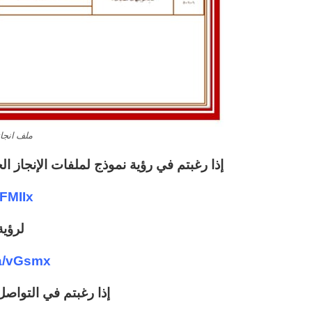
ملف انجاز
إذا رغبتم في رؤية نموذج لملفات الإنجاز ال
/FMIIx
لرؤية
.sa/vGsmx
إذا رغبتم في التواصل