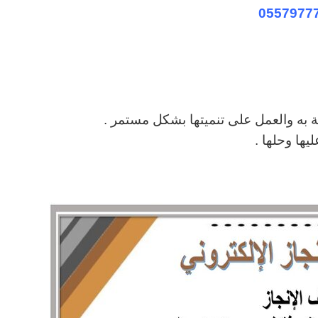
0557977
ة به والعمل على تنميتها بشكل مستمر .
يها وحلها .