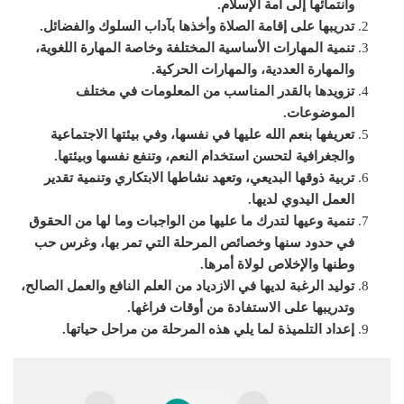
وانتمائها إلى أمة الإسلام.
تدريبها على إقامة الصلاة وأخذها بآداب السلوك والفضائل.
تنمية المهارات الأساسية المختلفة وخاصة المهارة اللغوية،
والمهارة العددية، والمهارات الحركية.
تزويدها بالقدر المناسب من المعلومات في مختلف
الموضوعات.
تعريفها بنعم الله عليها في نفسها، وفي بيئتها الاجتماعية
والجغرافية ل
ت
حسن استخدام النعم، و
ت
نفع نفسها وبيئتها.
تربية ذوقها البديعي، وتعهد نشاطها الابتكاري وتنمية تقدير
العمل اليدوي لديها.
تنمية وعيها ل
تدرك
ما عليها من الواجبات وما
لها من الحقوق
في حدود سنها وخصائص المرحلة التي
ت
مر بها، وغرس حب
وطنها والإخلاص لولاة أمرها.
توليد الرغبة لديها في الازدياد من العلم النافع والعمل الصالح،
وتدريبها على الاستفادة من أوقات فراغها.
إعداد التلميذة لما يلي هذه المرحلة من مراحل حياتها
.