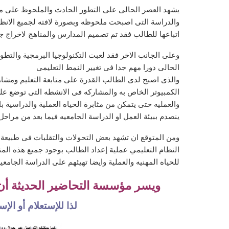
يشهد العصر الحالى على التطور الحادث والملحوظ على مس
والدراسة التى اصبحت ملحوظه وبصورة لافته لجميع الانظا
اتباعها للطالب فقد تم تصميم المدارس والمناهج لاخراج ج
وعلى الجانب الاخر فقد لعبت التكنولوجيا البرمجية والتط
الحالى دورا مهم جدا فى تغيير النمط التعليمى
والذى اصبح لدى الطالب القدرة على متابعة التعليم ومشاه
الكمبيوتر الخاص به والمشاركه فى الانشطه التى توضع على
والعمليه حتى يتمكن من مثابرة الحياه العملية والدراسية ب
ينصدم ببيئة العمل او الدراسة الجامعيه فيما بعد من مراحل
ومن المتوقع ان تشهد بعض التحولات والتقلبات فى طبيعة
النظام التعليمي عملية إعداد الطالب بوجود جميع هذه الم
للحياه المهنيه والعملية وايضا تهيئهم على الدراسة الجامعي
ويسر مؤسسة التحاضير الحديثة أ
لذا للإستعلام أو ال