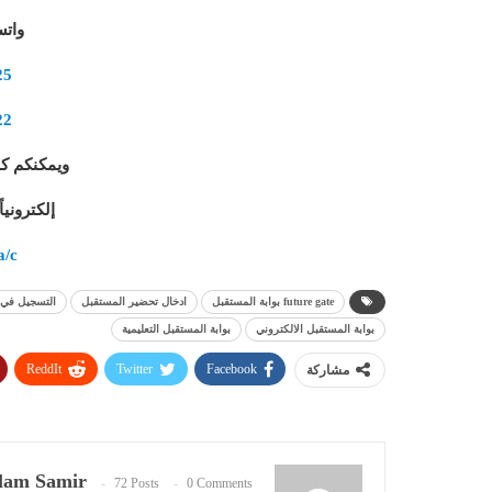
وات
25
22
ويمكنكم ك
إلكتروني
a/c
future gate بوابة المستقبل
ادخال تحضير المستقبل
التسجيل في 
بوابة المستقبل الالكتروني
بوابة المستقبل التعليمية
ReddIt
Twitter
Facebook
مشاركة
lam Samir
72 Posts
0 Comments