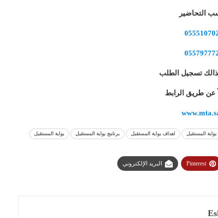
سب التحاضير
05551070
05579777
ذالك تسجيل الطلب
اً عن طريق الرابط
www.mta.s
بوابة المستقبل
اهداف بوابة المستقبل
برنامج بوابة المستقبل
بوابة المستقبل
Pinterest
البريد الإلكتروني
Es