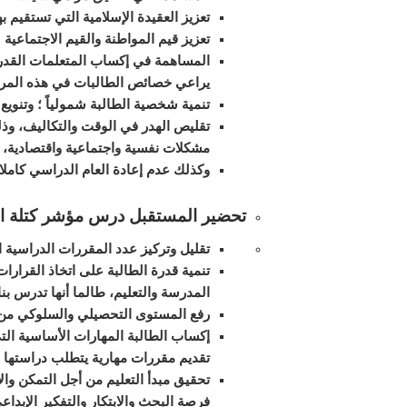
تعزيز العقيدة الإسلامية التي تستقيم به
تعزيز قيم المواطنة والقيم الاجتماعية 
المساهمة في إكساب المتعلمات القدر
يراعي خصائص الطالبات في هذه المرح
تنمية شخصية الطالبة شمولياً ؛ وتنويع 
تقليص الهدر في الوقت والتكاليف، وذل
مشكلات نفسية واجتماعية واقتصادية،
وكذلك عدم إعادة العام الدراسي كاملا.
تحضير المستقبل درس مؤشر كتلة الجسم ما
تقليل وتركيز عدد المقررات الدراسية 
تنمية قدرة الطالبة على اتخاذ القرارا
المدرسة والتعليم، طالما أنها تدرس بنا
رفع المستوى التحصيلي والسلوكي من خل
إكساب الطالبة المهارات الأساسية التي
تقديم مقررات مهارية يتطلب دراستها 
تحقيق مبدأ التعليم من أجل التمكن وال
فرصة البحث والابتكار والتفكير الإبداع